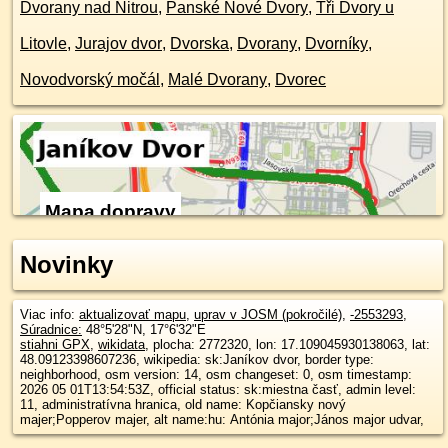
Dvorany nad Nitrou
,
Panské Nové Dvory
,
Tři Dvory u
Litovle
,
Jurajov dvor
,
Dvorska
,
Dvorany
,
Dvorníky
,
Novodvorský močál
,
Malé Dvorany
,
Dvorec
Mapa dopravy
Novinky
Viac info:
aktualizovať mapu
,
uprav v JOSM (pokročilé)
,
-2553293
,
Súradnice:
48°5'28"N
,
17°6'32"E
stiahni GPX
,
wikidata
, plocha: 2772320, lon: 17.109045930138063, lat:
48.09123398607236, wikipedia: sk:Janíkov dvor, border type:
neighborhood, osm version: 14, osm changeset: 0, osm timestamp:
2026 05 01T13:54:53Z, official status: sk:miestna časť, admin level:
11, administratívna hranica, old name: Kopčiansky nový
majer;Popperov majer, alt name:hu: Antónia major;János major udvar,