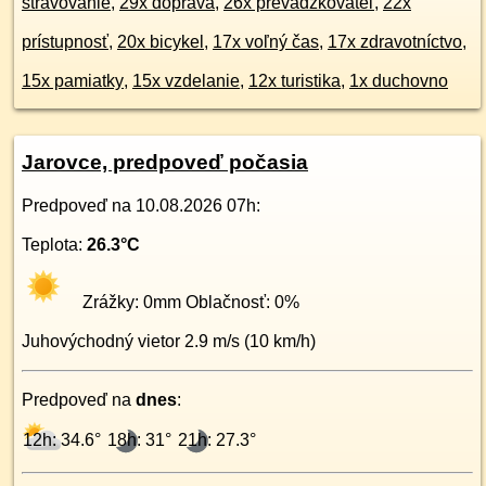
stravovanie
,
29x doprava
,
26x prevádzkovateľ
,
22x
prístupnosť
,
20x bicykel
,
17x voľný čas
,
17x zdravotníctvo
,
15x pamiatky
,
15x vzdelanie
,
12x turistika
,
1x duchovno
Jarovce, predpoveď počasia
Predpoveď na
10.08.2026 07h
:
Teplota:
26.3
°C
Zrážky:
0
mm Oblačnosť:
0
%
Juhovýchodný
vietor
2.9
m/s (
10
km/h)
Predpoveď na
dnes
:
12h: 34.6°
18h: 31°
21h: 27.3°