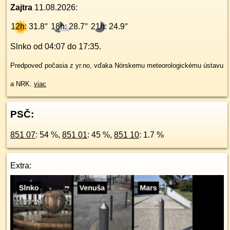
Zajtra
11.08.2026
:
12h: 31.8°
18h: 28.7°
21h: 24.9°
Slnko od
04:07
do
17:35
.
Predpoveď počasia z yr.no, vďaka Nórskemu meteorologickému ústavu
a NRK.
viac
PSČ:
851 07
: 54 %,
851 01
: 45 %,
851 10
: 1.7 %
Extra: