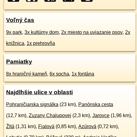
Voľný čas
9x park
,
3x kultúrny dom
,
2x miesto na uviazanie psov
,
2x
knižnica
,
1x prehrovňa
Pamiatky
8x hraničný kameň
,
6x socha
,
1x fontána
Najdlhšie ulice v oblasti
Pohraničiarska signálka
(23 km),
Panónska cesta
(12,7 km),
Zuzany Chalupovej
(2,3 km),
Jarovce
(1,96 km),
Žltá
(1,31 km),
Fialová
(0,85 km),
Azúrová
(0,72 km),