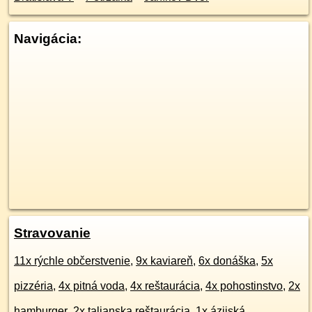
Navigácia:
Stravovanie
11x rýchle občerstvenie
,
9x kaviareň
,
6x donáška
,
5x
pizzéria
,
4x pitná voda
,
4x reštaurácia
,
4x pohostinstvo
,
2x
hamburger
,
2x talianska reštaurácia
,
1x ázijská