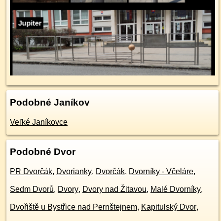
Podobné Janíkov
Veľké Janíkovce
Podobné Dvor
PR Dvorčák
,
Dvorianky
,
Dvorčák
,
Dvorníky - Včeláre
,
Sedm Dvorů
,
Dvory
,
Dvory nad Žitavou
,
Malé Dvorníky
,
Dvořiště u Bystřice nad Pernštejnem
,
Kapitulský Dvor
,