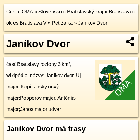
Cesta:
OMA
»
Slovensko
»
Bratislavský kraj
»
Bratislava
»
okres Bratislava V
»
Petržalka
»
Janíkov Dvor
Janíkov Dvor
časť Bratislavy rozlohy 3 km²,
wikipédia
, názvy: Janíkov dvor, Új-
major, Kopčiansky nový
majer;Popperov majer, Antónia-
major;János major udvar
Janíkov Dvor má trasy