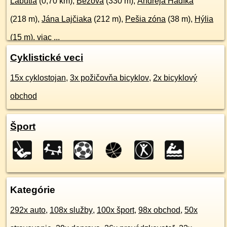
Labutia
(0,70 km),
Béžová
(330 m),
Andreja Hadíka
(218 m),
Jána Lajčiaka
(212 m),
Pešia zóna
(38 m),
Hýlia
(15 m),
viac ...
Cyklistické veci
15x cyklostojan
,
3x požičovňa bicyklov
,
2x bicyklový
obchod
Šport
Kategórie
292x auto
,
108x služby
,
100x šport
,
98x obchod
,
50x